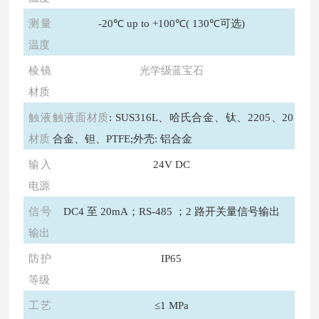
测量
-20℃ up to +100℃( 130℃可选)
温度
棱镜
光学级蓝宝石
材质
触液
触液面材质
: SUS316L、哈氏合金、钛、2205、20
材质
合金、钽、PTFE;外壳: 铝合金
输入
24V DC
电源
信号
DC4 至 20mA；RS-485 ；2 路开关量信号输出
输出
防护
IP65
等级
工艺
≤1 MPa