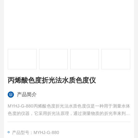
丙烯酸色度折光法水质色度仪
产品简介
MYHJ-G-880丙烯酸色度折光法水质色度仪是一种用于测量水体
色度的仪器，它采用折光法原理，通过测量物质的折光率来判别
物质的组成，确定物质的纯度、浓度及判断物质的品质。该仪器
通常由高折射率棱镜、棱镜反射镜、透镜、标尺和目镜等组成。
产品型号：MYHJ-G-880