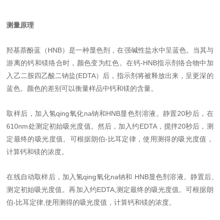
测量原理
羟基萘酚蓝（HNB）是一种显色剂，在强碱性盐水中呈蓝色。当其与
游离的钙和镁络合时，颜色变为红色。在钙-HNB指示剂络合物中加
入乙二胺四乙酸二钠盐(EDTA）后，指示剂将被释放出来，呈更深的
蓝色。颜色的差别可以衡量样品中钙和镁的含量。
取样后，加入氢qing氧化na钠和HNB显色剂溶液。静置20秒后，在
610nm处测定初始吸光度值。然后，加入约EDTA，搅拌20秒后，测
定最终的吸光度值。可根据朗伯-比耳定律，使用测得的吸光度值，
计算钙和镁的浓度。
在线自动取样后，加入氢qing氧化na钠和 HNB显色剂溶液。静置后,
测定初始吸光度值。再加入约EDTA,测定最终的吸光度值。可根据朗
伯-比耳定律,使用测得的吸光度值，计算钙和镁的浓度。