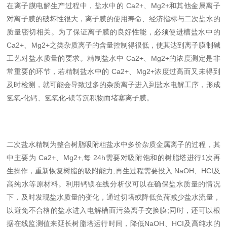
在离子膜电解生产过程中，盐水中的 Ca2+、Mg2+和其他金属离子
对离子膜的破坏性很大，离子膜的使用寿命、经济指标与二次盐水的
质量密切相关。为了保证离子膜的良好性能，必须使进槽盐水中的
Ca2+、Mg2+之类杂质离子的含量控制得很低，使其达到离子膜制碱
工艺对盐水质量的要求。精制盐水中 Ca2+、Mg2+的浓度测定是非
常重要的环节，若精制盐水中的 Ca2+、Mg2+浓度过高而又未得到
及时检测，就可能会导致过多的杂质离子进入到盐水电解工序，形成
氢氧-化钙、氢氧化-镁等沉积物而堵塞离子膜。
二次盐水精制为整合树脂吸附粗盐水中多价杂质金属离子的过程，其
中主要为 Ca2+、Mg2+,每 24h需要对吸附饱和的树脂塔进行1次再
生操作，重新恢复树脂的吸附能力;再生过程需要投入 NaOH、HCI及
高纯水等原材料。利用钙镁在线分析仪可以在确保盐水质量的情况
下，及时发现盐水质量的变化，通过切塔或降低负荷减少盐水流量，
以避免不合格的盐水进入电解槽而污染离子交换膜;同时，还可以根
据在线监测值来延长树脂塔运行时间，降低NaOH、HCI及高纯水的