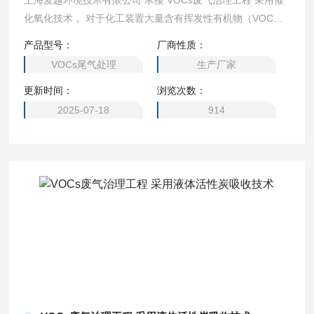
上海麦越环境技术有限公司 承接 VOCs废气治理工程 采用催
化氧化技术， 对于化工装置大量含有挥发性有机物（VOC）
的尾气，麦越公司采用可靠的催化氧化系统和金属蜂窝催化剂
产品型号：
厂商性质：
来处理各类化工装置排放的 VOC 气体，利用催化剂对有机物
VOCs尾气处理
生产厂家
的高转化率以及高效的换热和余热回收系统保证系统的自热平
更新时间：
浏览次数：
衡和达标排放，系统运行稳定可靠，得到用户的好评。
2025-07-18
914