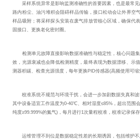
采样系统异常是影响监测准确性的首要因素，也是最常见的
路内粉尘、油污堆积会阻碍样品传输，接口松动会让外界空气
样品吸附；将采样探头安装在废气排放管核心区域，确保代表
固接口、更换老化密封圈。
检测单元故障直接影响数据准确性与稳定性，核心问题集中在
效，光源衰减也会降低检测精度，最终表现为数据漂移、示值
测器积碳、检查光源强度，每年更换PID传感器(高频使用可
校准系统不规范与环境干扰，会进一步加剧数据失真和波动
其中设备适宜工作温度为0-40℃、相对湿度≤85%，超出
纯度≥99.999%的氮气)，每月进行1次量程校准，校准记
运维管理不到位是数据稳定性差的长期诱因，包括维护不及