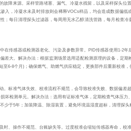
故障来源。采样管路堵塞、漏气、冷凝水残留，以及采样探头位置
渗入，冷凝水未及时排放则会稀释VOCs样品，均会造成数据偏低或
性；每日清理探头过滤器，每周用无水乙醇清洗管路，每月检查冷
传感器或检测器老化、污染及参数异常。PID传感器使用1-2年后
偏差大。解决办法：根据监测场景选用适配检测原理的设备，定期检
缩短至6-8个月)；确保燃气、助燃气供应稳定，更换部件后重新校准
。标准气体失效、校准流程不规范，会导致校准失败、数据偏差超
范围会损坏检测单元。解决办法：选用有证标准气体，定期检查气体压力
录保存不少于5年；加装降温、除湿装置，避免环境温湿度超标，清理探
时、操作不规范、台账缺失等。过度校准会缩短传感器寿命，校准