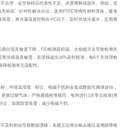
不合理，会导致样品代表性不足、浓度稀释或损失。例如，管
无响应。针对性解决办法：选用PTFE等惰性材料管路，避免
凝装置，将冷凝温度控制在4℃以下，及时排放冷凝水，定期紧
易出现灵敏度下降，FID检测器积碳、火焰熄灭会导致检测失
查传感器灵敏度，若漂移超出±5%及时校准；每6个月清理检
，保障检测单元适配性。
标；环境温湿度、粉尘、电磁干扰则会造成数据无规律波动，
、更换过期气体；严格遵循校准规范，每周进行1次零点校准(用
头粉尘，加装防雷装置，减少电磁干扰。
不及时则会导致数据漂移，未建立运维台账会难以追溯故障根