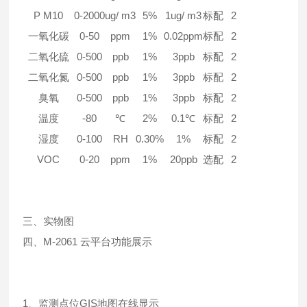
P M10
0-2000
ug/ m3
5%
1ug/ m3
标配
2
一氧化碳
0-50
ppm
1%
0.02ppm
标配
2
二氧化硫
0-500
ppb
1%
3ppb
标配
2
二氧化氮
0-500
ppb
1%
3ppb
标配
2
臭氧
0-500
ppb
1%
3ppb
标配
2
温度
-80
℃
2%
0.1℃
标配
2
湿度
0-100
RH
0.30%
1%
标配
2
VOC
0-20
ppm
1%
20ppb
选配
2
三、实物图
四、M-2061
云平台功能展示
1、监测点位GIS地图在线显示