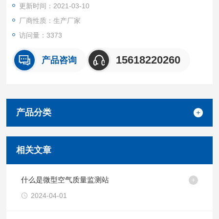
更新时间：2021-03-10
1. 质量好，价格低，适合网格化，批量化推广
厂商性质：生产厂家
2. 国外*四电极气体传感器，性能稳定、分辨率高
访问量：3373
3. 模块化产品设计，方便后期维护
15618220260
产品咨询
产品分类
相关文章
什么是微型空气质量监测站
2024-04-01