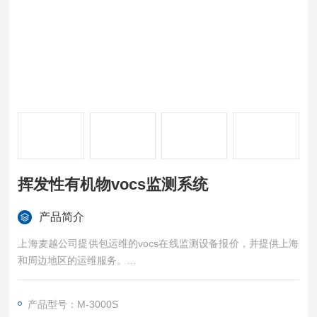
挥发性有机物vocs监测系统
产品简介
上海麦越公司提供包运维的vocs在线监测设备报价，并提供上海
和周边地区的运维服务。
挥发性有机物vocs监测系统 可同时测量NMHC和其它特征污染
物，如苯、甲苯、乙苯、二甲苯等；模块化设计，维护操作简单
产品型号：M-3000S
快捷；程序温控，测量精度高。