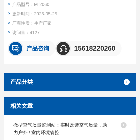
测中心（云平台）。
产品型号：M-2060
更新时间：2023-05-25
所有者可以登录WEB网络版云平台查询数据，查看数据曲线分析
图，下载历史数据报告，查看运行电子地图数据的运行状态；另
厂商性质：生产厂家
一种方式可以通过RS485有线传输，将数据传输到高清实时同步
访问量：4127
更新在LED屏幕上；
15618220260
产品咨询
也可以通过信息发布
产品分类
相关文章
微型空气质量监测站：实时反馈空气质量，助
力户外 / 室内环境管控