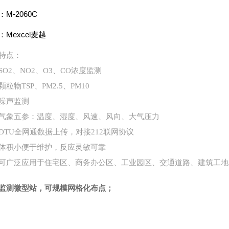
M-2060C
：Mexcel麦越
特点：
2、NO2、O3、CO浓度监测
物TSP、PM2.5、PM10
声监测
五参：温度、湿度、风速、风向、大气压力
U全网通数据上传，对接212联网协议
积小便于维护，反应灵敏可靠
泛应用于住宅区、商务办公区、工业园区、交通道路、建筑工地
监测微型站，可规模网格化布点
；