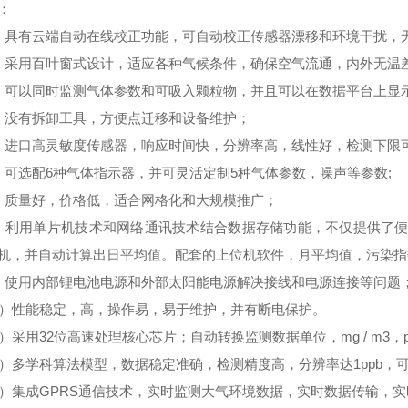
：
）具有云端自动在线校正功能，可自动校正传感器漂移和环境干扰，无
）采用百叶窗式设计，适应各种气候条件，确保空气流通，内外无温
）可以同时监测气体参数和可吸入颗粒物，并且可以在数据平台上显示
）没有拆卸工具，方便点迁移和设备维护；
）进口高灵敏度传感器，响应时间快，分辨率高，线性好，检测下限可
）可选配6种气体指示器，并可灵活定制5种气体参数，噪声等参数;
）质量好，价格低，适合网格化和大规模推广；
）利用单片机技术和网络通讯技术结合数据存储功能，不仅提供了便
机，并自动计算出日平均值。配套的上位机软件，月平均值，污染指
）使用内部锂电池电源和外部太阳能电源解决接线和电源连接等问题
0）性能稳定，高，操作易，易于维护，并有断电保护。
1）采用32位高速处理核心芯片；自动转换监测数据单位，mg / m3，p
2）多学科算法模型，数据稳定准确，检测精度高，分辨率达1ppb，
3）集成GPRS通信技术，实时监测大气环境数据，实时数据传输，