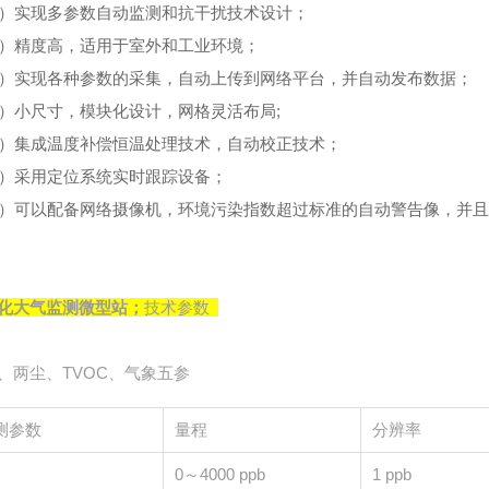
4）实现多参数自动监测和抗干扰技术设计；
5）精度高，适用于室外和工业环境；
6）实现各种参数的采集，自动上传到网络平台，并自动发布数据；
7）小尺寸，模块化设计，网格灵活布局;
8）集成温度补偿恒温处理技术，自动校正技术；
9）采用定位系统实时跟踪设备；
0）可以配备网络摄像机，环境污染指数超过标准的自动警告像，并
化大气监测微型站
；
技术参数
、两尘、TVOC、气象五参
测参数
量程
分辨率
O
0～4000 ppb
1 ppb