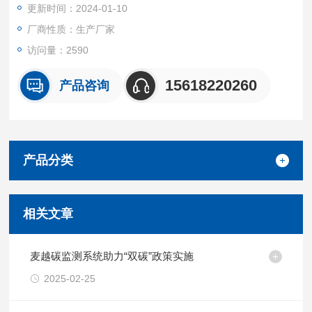
更新时间：2024-01-10
3）拥有色谱/质谱分析技术相关，或者非甲烷总烃等 VOCs 相关
检测装置相关的 5 项以上。
厂商性质：生产厂家
访问量：2590
15618220260
产品咨询
产品分类
相关文章
麦越碳监测系统助力“双碳”政策实施
2025-02-25