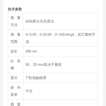
技术参数
测量
硅钼黄分光光度法
方法
测量
0~5.00，0-20.00，0~100.0mg/l，其它量程可
范围
选
波长
450 nm
比色
50、20 mm取决于量程
槽
显示
7“彩色触摸屏
操作
中文
菜单
测量