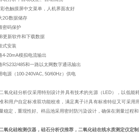
7寸彩色触摸屏中文菜单，人机界面友好
超大2G数据储存
三级密码保护
USB更新软件和下载数据
壁挂式安装
二路4-20mA模拟电流输出
一路RS232/485和一路以太网数字通讯输出
用电源（100-240VAC, 50/60Hz）供电
二氧化硅分析仪采用特别设计并具有技术的光源（LED），以低能
准和用户自定标准双功能校准，满足离子计具有标准特征又可采用
量稳定，重现性好。样品池采用密封防污染设计，确保在测量过程和
二氧化硅检测仪器，硅石分析仪推荐
，二氧化硅在线水质测定仪定制