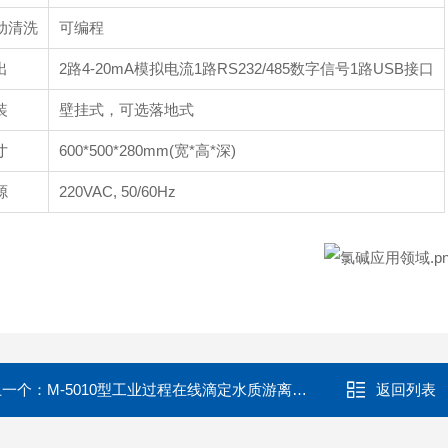
动清洗
可编程
出
2路4-20mA模拟电流1路RS232/485数字信号1路USB接口
装
壁挂式，可选落地式
寸
600*500*280mm(宽*高*深)
源
220VAC, 50/60Hz
上一个：
M-5010型工业过程在线滴定水质游离碱在线分析仪品牌 在线水质监测系统
返回列表