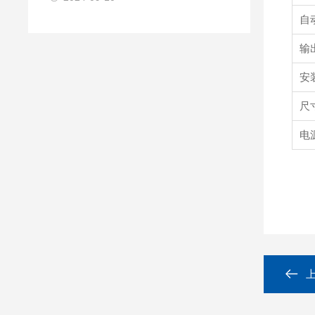
自
输
安
尺
电