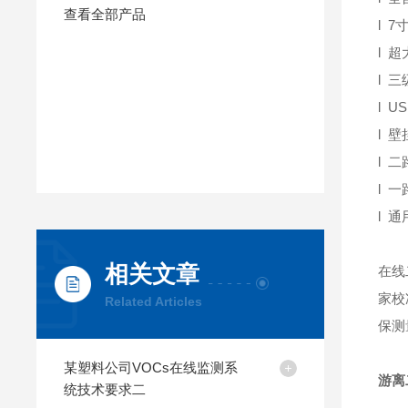
查看全部产品
l 
l 
l 
l 
l 
l 
l 
l 通
相关文章
在线
家校
Related Articles
保测
某塑料公司VOCs在线监测系
游离
统技术要求二