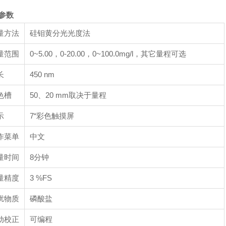
参数
量方法
硅钼黄分光光度法
量范围
0~5.00，0-20.00，0~100.0mg/l，其它量程可选
长
450 nm
色槽
50、20 mm取决于量程
示
7“彩色触摸屏
作菜单
中文
量时间
8分钟
量精度
3 %FS
扰物质
磷酸盐
动校正
可编程