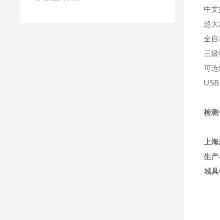
中文
超大
全自
三级
可选经
US
检测
上海
生产
域具