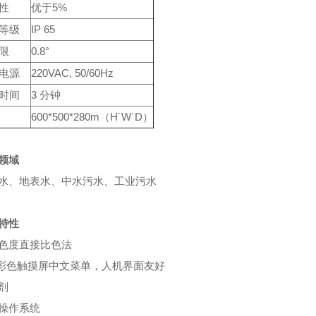
性
优于5%
等级
IP 65
限
0.8°
电源
220VAC, 50/60Hz
时间
3 分钟
600*500*280m（H´W´D）
领域
水、地表水、中水污水、工业污水
特性
色度直接比色法
寸彩色触摸屏中文菜单，人机界面友好
剂
操作系统