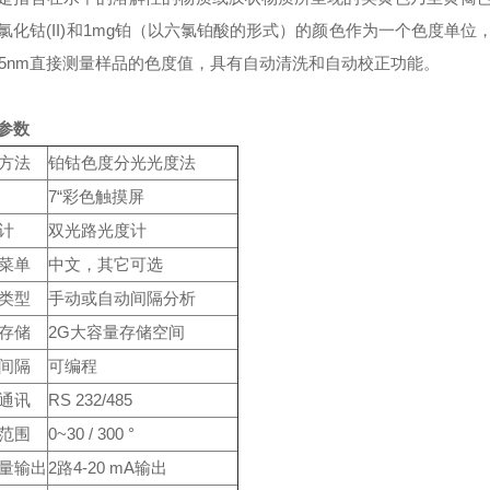
氯化钴(II)和1mg铂（以六氯铂酸的形式）的颜色作为一个色度单位，称为
35nm直接测量样品的色度值，具有自动清洗和自动校正功能。
参数
方法
铂钴色度分光光度法
7“彩色触摸屏
计
双光路光度计
菜单
中文，其它可选
类型
手动或自动间隔分析
存储
2G大容量存储空间
间隔
可编程
通讯
RS 232/485
范围
0~30 / 300 °
量输出
2路4-20 mA输出