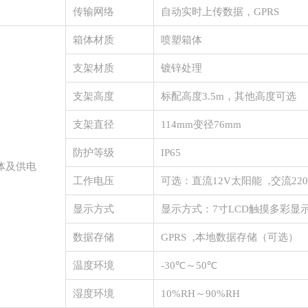
传输网络
自动实时上传数据，
GPRS
箱体材质
喷塑箱体
支架材质
镀锌处理
支架高度
标配高度
3.5m，其他高度可选
支架直径
114mm变径76mm
防护等级
IP65
体及供电
工作电压
可选：
直流
12V太阳能 ‚交流22
显示方式
显示方式：
7寸LCD触摸多彩显
数据存储
GPRS ‚本地数据存储（可选）
温度环境
-30℃～50℃
湿度环境
10%RH～90%RH