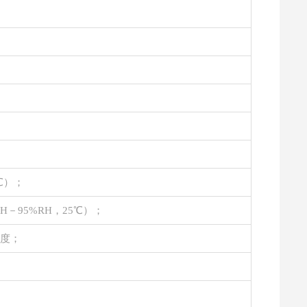
0℃）；
RH－95%RH，25℃）；
5度；