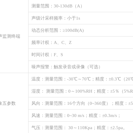
测量范围：
30-130dB（A）
声级计采样频率：小于
1s
动态分析范围：
≥100dB(A)
声监测终端
频率计权：
A、C、Z
时间计权：
F、S
噪声报警：触发录音或录像（可选）
温度：测量范围：
-30℃～70℃；精度：±0.3℃（2
湿度：
测量范围：
0～100%RH；精度：±5％（5%
象五参数
风向：测量范围：
16个方向（0~360度）；精度：±
风速：测量范围：
0~30 m/s；精度：±0.3m/s；
气压：测量范围：
30～110Kpa；精度：±2.5pa。