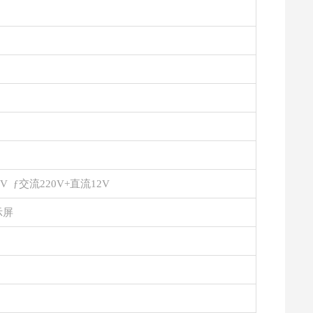
0V ƒ交流220V+直流12V
示屏