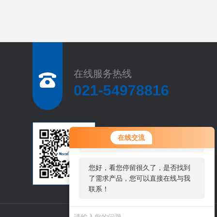
在线服务热线
021-54978816
您好！欢迎前来咨询，很高兴为您
扫
在线交流
服务，请问您要咨询什么问题呢？
码
加
微
您好，看您停留很久了，是否找到
信
了需求产品，您可以直接在线与我
联系！