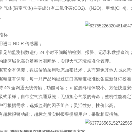
的气体(温室气体)主要成分有二氧化碳(CO2)、(N2O)、甲烷(CH4)、六
。
指标
采用进口 NDIR 传感器；
对常见的监测指数进行 24 小时不间断的检测、报警、记录和数据查询
可构建区域化高分辨率监测网络，实现大气环境精准化管理。
数据安全有保障，数据传输采用动态加密技术，从而避免其他人员恶
数据精度有保障，每一只产品均经过进口高精度校准设备重新修订校
支持 4G 全网通无线传输，功能可靠； ○ 监测终端体较小、方便快速
泵吸式采样，自带空气流通系统，无须担心气泵的寿命；整机性能稳
用户可根据需求，选择监测的因子组合；灵活性好、性价比高。
具有超标报警功能，超标之后实时报警提醒用户，采取相应措施。
越环境
碳排放连续在线监测分析系统解决方案