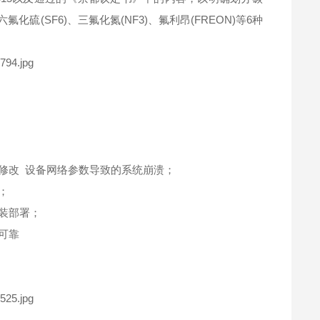
氟化硫(SF6)、三氟化氮(NF3)、氟利昂(FREON)等6种
；
意修改 设备网络参数导致的系统崩溃；
准；
安装部署；
定可靠