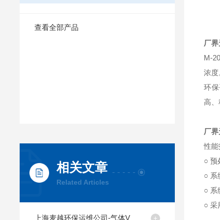
查看全部产品
厂界
M-
浓度
环保
高、
厂界
性能
○ 
相关文章
○ 
Related Articles
○ 
○ 
上海麦越环保运维公司-气体V