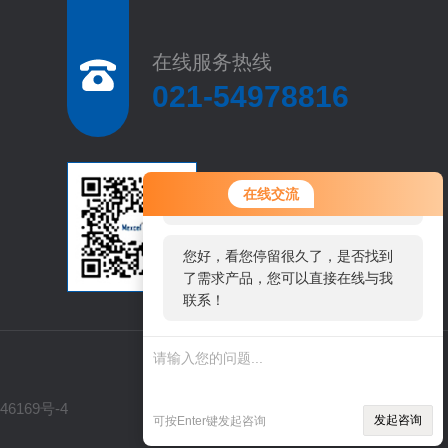
在线服务热线
021-54978816
您好！欢迎前来咨询，很高兴为您
扫
在线交流
服务，请问您要咨询什么问题呢？
码
加
微
您好，看您停留很久了，是否找到
信
了需求产品，您可以直接在线与我
联系！
46169号-4
发起咨询
可按Enter键发起咨询