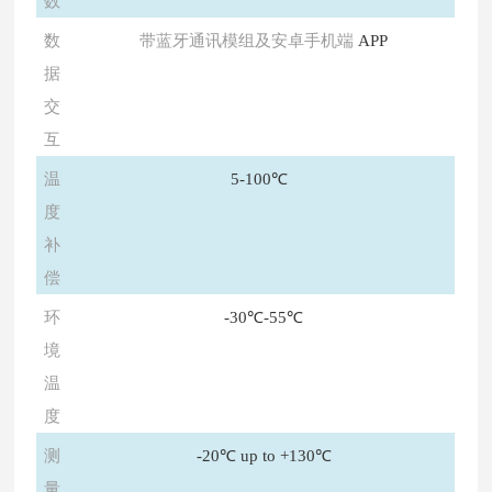
数
数
带蓝牙通讯模组及安卓手机端
APP
据
交
互
温
5-100℃
度
补
偿
环
-30℃-55℃
境
温
度
测
-20℃ up to +130℃
量