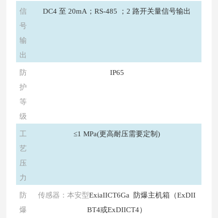
信
DC4 至 20mA；RS-485 ；2 路开关量信号输出
号
输
出
防
IP65
护
等
级
工
≤1 MPa(更高耐压需要定制)
艺
压
力
防
传感器：本安型
ExiaIICT6Ga 防爆主机箱（ExDII
爆
BT4或ExDIICT4）