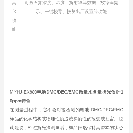
其
可查看如浓度、温度、折射率等数据，故障码提
它
示、一键校零、恢复出厂设置等功能
功
能
MYHJ-EX880
电池DMC/DEC/EMC微量水含量折光仪0~1
0ppm
特色
在测量过程中，它不会对被检测的电池 DMC/DEC/EMC
样品的化学结构或物理性质造成实质性的改变或损害。也
就是说，经过折光法测量后，样品依然保持其原本的状态