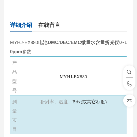
详细介绍
在线留言
MYHJ-EX880
电池DMC/DEC/EMC微量水含量折光仪0~1
0ppm
参数
产
品
MYHJ
-EX880
型
号
测
折射率、温度、
Brix(或其它标度)
量
项
目