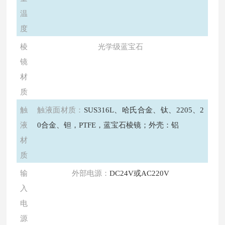
温
度
棱
光学级蓝宝石
镜
材
质
触
触液面材质：
SUS316L、哈氏合金、钛、2205、2
液
0合金、钽，PTFE，蓝宝石棱镜；外壳：铝
材
质
输
外部电源：
DC24V或AC220V
入
电
源