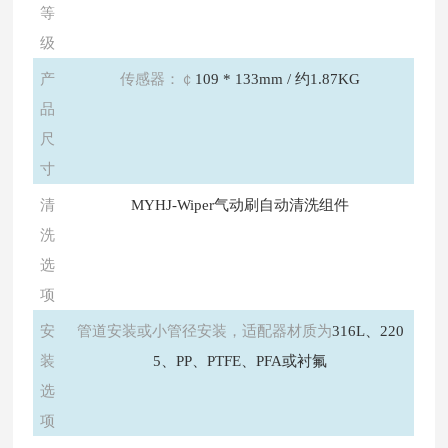
等
级
产
传感器：￠
109 * 133mm / 约1.87KG
品
尺
寸
清
MYHJ
-Wiper气动刷自动清洗组件
洗
选
项
安
管道安装或小管径安装，适配器材质为
316L、220
装
5、PP、PTFE、PFA或衬氟
选
项