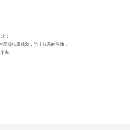
模式；
发生凝酸结露现象，防止低温酸腐蚀；
利用率。