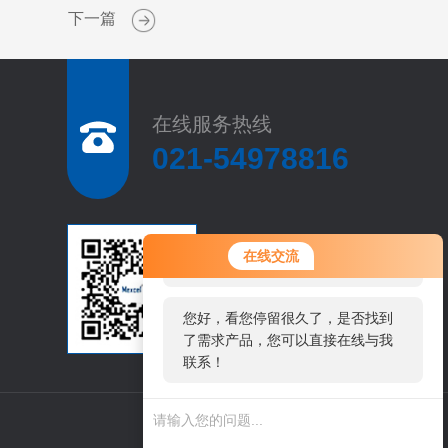
下一篇
在线服务热线
021-54978816
您好！欢迎前来咨询，很高兴为您
扫
在线交流
服务，请问您要咨询什么问题呢？
码
加
微
您好，看您停留很久了，是否找到
信
了需求产品，您可以直接在线与我
联系！