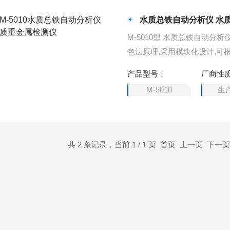
水质总铁自动分析仪 水
M-5010型 水质总铁自动
色法原理,采用模块化设计,可
题为您推荐更多良好的在线水质
产品型号：
厂商性
年新报价、型号等。
M-5010
生
共 2 条记录，当前 1 / 1 页 首页 上一页 下