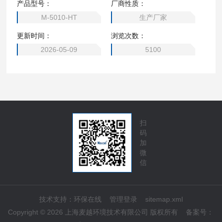
产品型号：
厂商性质：
监测。
M-5010-HT
生产厂家
更新时间：
浏览次数：
2026-05-09
5100
扫
码
加
微
信
技术支持：
环保在线
管理登录
sitemap.xml
Copyright © 2026 上海麦越环境技术有限公司 版权所有
备案号：