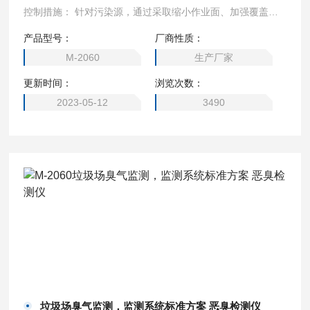
控制措施： 针对污染源，通过采取缩小作业面、加强覆盖、
加大填埋气收集、控制对渗滤液泵房及厂区道路进行控制，用
产品型号：
厂商性质：
除臭液和合适的喷洒方式加强监督和检测等综合治理措施，有
M-2060
生产厂家
效的控制了恶臭。
更新时间：
浏览次数：
2023-05-12
3490
垃圾场臭气监测，监测系统标准方案 恶臭检测仪