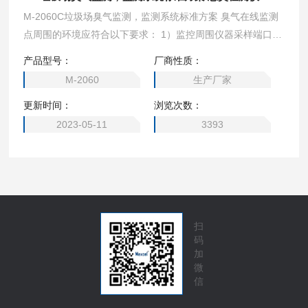
M-2060C垃圾场臭气监测，监测系统标准方案 臭气在线监测
点周围的环境应符合以下要求： 1）监控周围仪器采样端口，
不能有高建筑，树木或其他障碍物阻碍环境空气的循环。采样
产品型号：
厂商性质：
口与附近障碍物之间的水平距离应为障碍物和采样端口的两
M-2060
生产厂家
倍; 2）采样端口的水平表面应保证捕获空间为270°。如果采
更新时间：
浏览次数：
样端口靠近建筑物，则采样端口周围的水平表面应具有180°
的自由空间;
2023-05-11
3393
扫
码
加
微
信