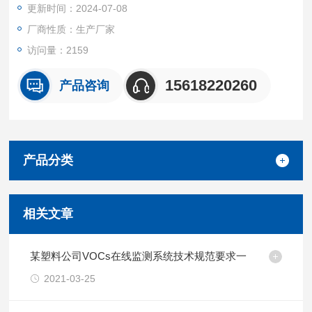
更新时间：2024-07-08
测棱镜全平面结构，运行无需试剂耗材且低功耗；集成测量、显
示，支持面板及蓝牙通讯设置、查看参数；4-20mA/RS485，
厂商性质：生产厂家
访问量：2159
15618220260
产品咨询
产品分类
相关文章
某塑料公司VOCs在线监测系统技术规范要求一
2021-03-25