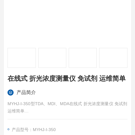
在线式 折光浓度测量仪 免试剂 运维简单
产品简介
MYHJ-I-350型TDA、MDI、MDA在线式 折光浓度测量仪 免试剂
运维简单
产品优点：不受待测物料的颜色、浊度、粘度的影响；不受物料
中气泡、固体杂质、结晶体的影响；不受液体压力变化、流量突
产品型号：MYHJ-I-350
变、湍流现象影响；无机械动作测量、确保稳定性和长寿命；检