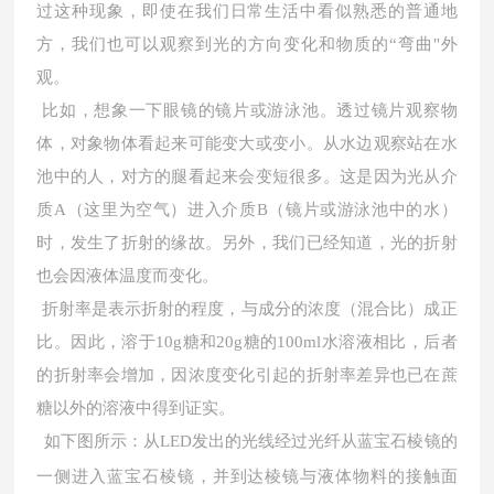
过这种现象，即使在我们日常生活中看似熟悉的普通地
方，我们也可以观察到光的方向变化和物质的“弯曲"外
观。
比如，想象一下眼镜的镜片或游泳池。透过镜片观察物
体，对象物体看起来可能变大或变小。从水边观察站在水
池中的人，对方的腿看起来会变短很多。这是因为光从介
质
A（这里为空气）进入介质B（镜片或游泳池中的水）
时，发生了折射的缘故。另外，我们已经知道，光的折射
也会因液体温度而变化。
折射率是表示折射的程度，与成分的浓度（混合比）成正
比。因此，溶于
10g糖和20g糖的100ml水溶液相比，后者
的折射率会增加，因浓度变化引起的折射率差异也已在蔗
糖以外的溶液中得到证实。
如下图所示：从
LED发出的光线经过光纤从蓝宝石棱镜的
一侧进入蓝宝石棱镜，并到达棱镜与液体物料的接触面