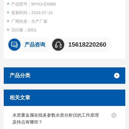
在可能存在爆炸性环境的工业场所中，实时、连续监测游离氯含
产品型号：MYHJ-EX880
量的设备。
更新时间：2024-07-10
这类防爆型分析仪通常采用的传感器技术和检测方法，能够准确
测量水中游离氯的浓度
厂商性质：生产厂家
访问量：2051
15618220260
产品咨询
产品分类
相关文章
水质重金属在线多参数水质分析仪的工作原理
及特点有哪些？