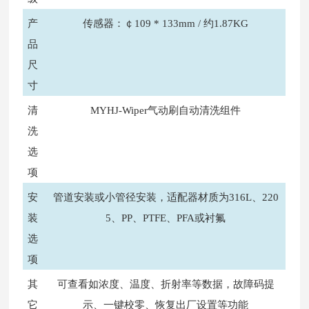
产
传感器：￠109 * 133mm / 约1.87KG
品
尺
寸
清
MYHJ-Wiper气动刷自动清洗组件
洗
选
项
安
管道安装或小管径安装，适配器材质为316L、220
装
5、PP、PTFE、PFA或衬氟
选
项
其
可查看如浓度、温度、折射率等数据，故障码提
它
示、一键校零、恢复出厂设置等功能