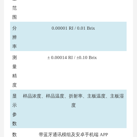
范
围
分
0.00001 RI / 0.01 Brix
辨
率
测
± 0.00014 RI / ±0.10 Brix
量
精
度
显
样品浓度、样品温度、折射率、主板温度、主板湿
示
度
参
数
数
带蓝牙通讯模组及安卓手机端 APP