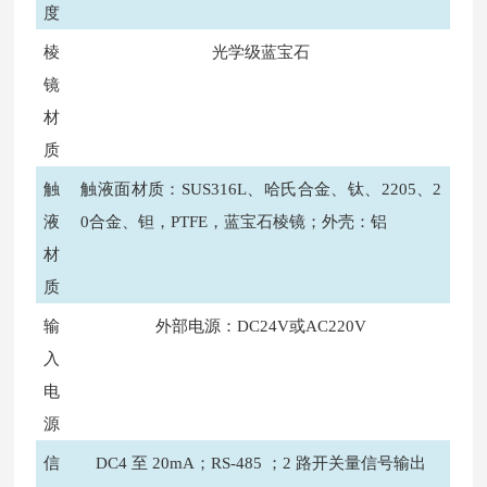
度
棱
光学级蓝宝石
镜
材
质
触
触液面材质：SUS316L、哈氏合金、钛、2205、2
液
0合金、钽，PTFE，蓝宝石棱镜；外壳：铝
材
质
输
外部电源：DC24V或AC220V
入
电
源
信
DC4 至 20mA；RS-485 ；2 路开关量信号输出