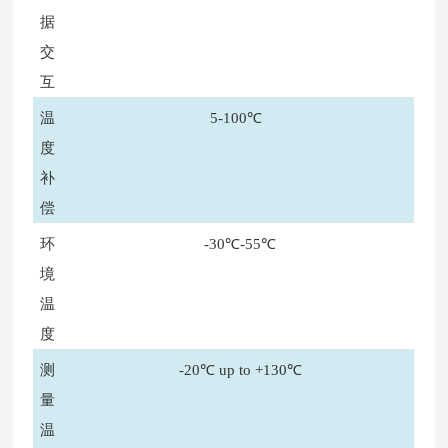
据
交
互
温
5-100℃
度
补
偿
环
-30℃-55℃
境
温
度
测
-20℃ up to +130℃
量
温