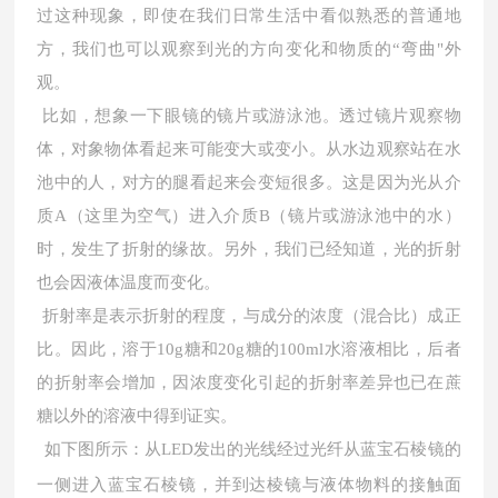
过这种现象，即使在我们日常生活中看似熟悉的普通地
方，我们也可以观察到光的方向变化和物质的
“弯曲"外
观。
比如，想象一下眼镜的镜片或游泳池。透过镜片观察物
体，对象物体看起来可能变大或变小。从水边观察站在水
池中的人，对方的腿看起来会变短很多。这是因为光从介
质
A（这里为空气）进入介质B（镜片或游泳池中的水）
时，发生了折射的缘故。另外，我们已经知道，光的折射
也会因液体温度而变化。
折射率是表示折射的程度，与成分的浓度（混合比）成正
比。因此，溶于
10g糖和20g糖的100ml水溶液相比，后者
的折射率会增加，因浓度变化引起的折射率差异也已在蔗
糖以外的溶液中得到证实。
如下图所示：从
LED发出的光线经过光纤从蓝宝石棱镜的
一侧进入蓝宝石棱镜，并到达棱镜与液体物料的接触面