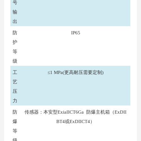
号
输
出
防
IP65
护
等
级
工
≤1 MPa(更高耐压需要定制)
艺
压
力
防
传感器：本安型ExiaIICT6Ga 防爆主机箱（ExDII
爆
BT4或ExDIICT4）
等
级