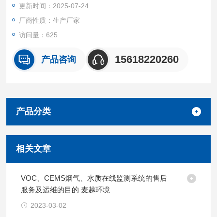
更新时间：2025-07-24
间、生物制药、家居环保、畜牧养殖、温室培植、仓储物流、酿
造发酵、农业生产等。
厂商性质：生产厂家
访问量：625
15618220260
产品咨询
产品分类
相关文章
VOC、CEMS烟气、水质在线监测系统的售后
服务及运维的目的 麦越环境
2023-03-02