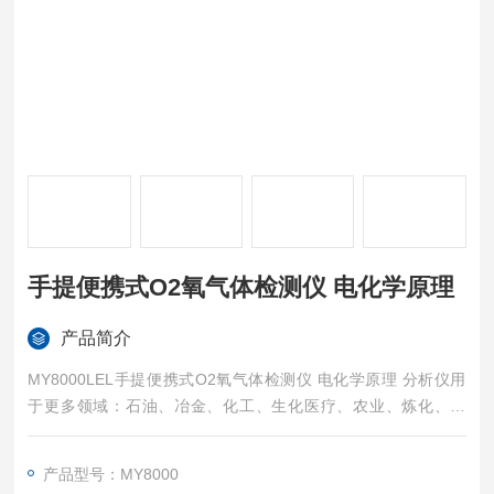
手提便携式O2氧气体检测仪 电化学原理
产品简介
MY8000LEL手提便携式O2氧气体检测仪 电化学原理 分析仪用
于更多领域：石油、冶金、化工、生化医疗、农业、炼化、家
具、地板、壁纸、涂料、园艺、室内装饰与整修、染料、造纸、
制药医疗、食品、防腐、消毒、化肥、树脂、粘合剂和农药、原
产品型号：MY8000
料、样品、工艺过程及养殖厂、垃圾处理厂、烫染场所、生产车