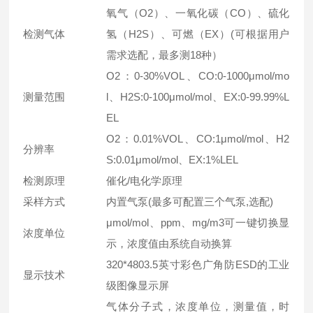
氧气（O2）、一氧化碳（CO）、硫化
检测气体
氢（H2S）、可燃（EX）(可根据用户
需求选配，最多测18种）
O2：0-30%VOL、CO:0-1000μmol/mo
测量范围
l、H2S:0-100μmol/mol、EX:0-99.99%L
EL
O2：0.01%VOL、CO:1μmol/mol、H2
分辨率
S:0.01μmol/mol、EX:1%LEL
检测原理
催化/电化学原理
采样方式
内置气泵(最多可配置三个气泵,选配)
μmol/mol、ppm、mg/m3可一键切换显
浓度单位
示，浓度值由系统自动换算
320*4803.5英寸彩色广角防ESD的工业
显示技术
级图像显示屏
气体分子式，浓度单位，测量值，时