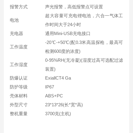
报警方式
声光报警，高低报警点可设置
超大容量可充电锂电池，六合一气体工
电池
作时间大于24小时
充电器
通用Mini-USB充电接口
-20℃-+50℃(配0.3米高温探枪，最高可
工作温度
检测600度的浓度)
0-95%RH(无冷凝)(湿度过高可选配过滤
工作湿度
装置)
防爆认证
ExiallCT4 Ga
防护等级
IP67
壳体材料
ABS+PC
外型尺寸
23*13*26(长*宽*高)
整机重量
3700克(主机)