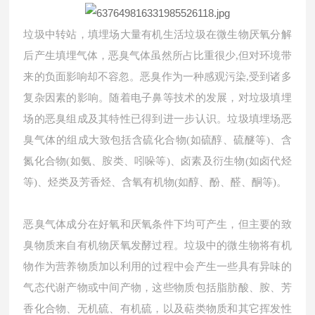
垃圾中转站，填埋场大量有机生活垃圾在微生物厌氧分解
后产生填埋气体，恶臭气体虽然所占比重很少,但对环境带
来的负面影响却不容忽。恶臭作为一种感观污染,受到诸多
复杂因素的影响。随着电子鼻等技术的发展，对垃圾填埋
场的恶臭组成及其特性已得到进一步认识。垃圾填埋场恶
臭气体的组成大致包括含硫化合物(如硫醇、硫醚等)、含
氮化合物(如氨、胺类、吲哚等)、卤素及衍生物(如卤代烃
等)、烃类及芳香烃、含氧有机物(如醇、酚、醛、酮等)。
恶臭气体成分在好氧和厌氧条件下均可产生，但主要的致
臭物质来自有机物厌氧发酵过程。垃圾中的微生物将有机
物作为营养物质加以利用的过程中会产生一些具有异味的
气态代谢产物或中间产物，这些物质包括脂肪酸、胺、芳
香化合物、无机硫、有机硫，以及萜类物质和其它挥发性