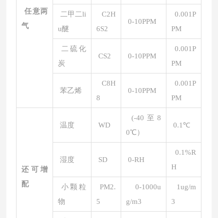
任意两
二甲二li
C2H
0.001P
0-10PPM
气
u醚
6S2
PM
二硫化
0.001P
CS2
0-10PPM
炭
PM
C8H
0.001P
苯乙烯
0-10PPM
8
PM
(-40至8
温度
WD
0.1℃
0℃）
0.1%R
湿度
SD
0-RH
H
还可增
配
小颗粒
PM2.
0-1000u
1ug/m
物
5
g/m3
3