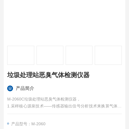
垃圾处理站恶臭气体检测仪器
产品简介
M-2060C垃圾处理站恶臭气体检测仪器，
1.采样核心源泉技术——传感器输出信号分析技术来换算气体浓
度，其中恶臭结果显示单位为稀释倍数（OU），硫化氢和氨气
采用电化学式气体传感器进行检测，结果显示单位为ppm，VOC
产品型号：M-2060
s采用光离子化气体传感器进行检测，结果显示单位为ppm。