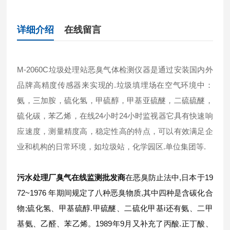
详细介绍
在线留言
M-2060C垃圾处理站恶臭气体检测仪器是通过安装国内外
品牌高精度传感器来实现的.垃圾填埋场在空气环境中：
氨，三
加胺
，硫化氢，甲硫醇，甲基亚硫醚，二硫硫醚，
硫化碳，苯乙烯，在线24小时24小时监视器它具有快速响
应速度，测量精度高，稳定性高的特点，可以有效满足企
业和机构的日常环境，如垃圾站，化学园区.单位集团等.
污水处理厂臭气在线监测批发商
在恶臭防止法中,日本于19
72~1976 年期间规定了八种恶臭物质,其中四种是含碳化合
物;硫化氢、甲基硫醇.甲硫醚、二硫化甲基i还有氨、二甲
基氨、乙醛、苯乙烯。1989年9月又补充了丙酸.正丁酸、