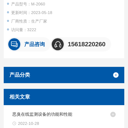
氨气NH30-100ppm0.1ppm电化学
产品型号：M-2060
硫化氢H2S0-100ppm0.1ppm电化学
更新时间：2023-05-18
三加安C3H9N0-100ppm0.1ppm电化学
甲硫醇CH4S0-100ppm0.1ppm电化学
厂商性质：生产厂家
甲硫醚C2SH60-100ppm0.1ppm电化学
访问量：3222
15618220260
产品咨询
产品分类
相关文章
恶臭在线监测设备的功能和性能
2022-10-28