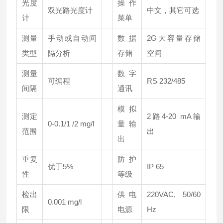
光度
操作
双光路光度计
中文，其它可选
计
菜单
测量
手动或自动间
数据
2G大容量存储
类型
隔分析
存储
空间
测量
数字
可编程
RS 232/485
间隔
通讯
模拟
测定
2路4-20 mA输
0-0.1/1 /2 mg/l
量输
范围
出
出
重复
防护
优于5%
IP 65
性
等级
检出
供电
220VAC, 50/60
0.001 mg/l
限
电源
Hz