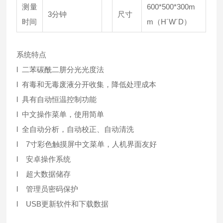
测量
600*500*300m
3分钟
尺寸
时间
m（H´W´D）
系统特点
l 二苯碳酰二肼分光光度法
l 有毒和无毒废液分开收集，降低处理成本
l 具有自动恒温控制功能
l 中文操作菜单，使用简单
l 全自动分析，自动校正、自动清洗
l 7寸彩色触摸屏中文菜单，人机界面友好
l 安卓操作系统
l 超大数据储存
l 管理员密码保护
l USB更新软件和下载数据