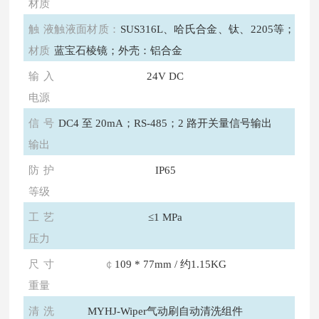
材质
触液
触液面材质：
SUS316L、哈氏合金、钛、2205等；
材质
蓝宝石棱镜；外壳：铝合金
输入
24V DC
电源
信号
DC4 至 20mA；RS-485；2 路开关量信号输出
输出
防护
IP65
等级
工艺
≤1 MPa
压力
尺寸
￠
109 * 77mm / 约1.15KG
重量
清洗
MYHJ
-Wiper气动刷自动清洗组件