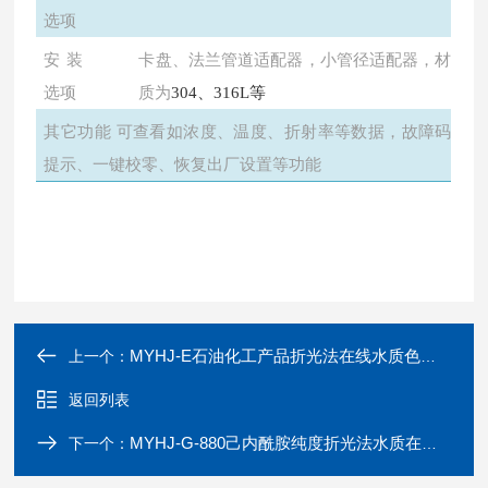
选项
安装
卡盘、法兰管道适配器，小管径适配器，材
选项
质为
304、316L等
其它功能
可查看如浓度、温度、折射率等数据，故障码
提示、一键校零、恢复出厂设置等功能
MYHJ-E石油化工产品折光法在线水质色度检测仪
上一个：
返回列表
MYHJ-G-880己内酰胺纯度折光法水质在线色度测定仪
下一个：