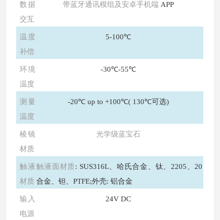
数据
带蓝牙通讯模组及安卓手机端
APP
交互
温度
5-100℃
补偿
环境
-30℃-55℃
温度
测量
-20℃ up to +100℃( 130℃可选)
温度
棱镜
光学级蓝宝石
材质
触液
触液面材质
: SUS316L、哈氏合金、钛、2205、20
材质
合金、钽、PTFE;外壳: 铝合金
输入
24V DC
电源