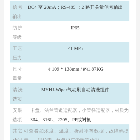
信号
DC4 至 20mA；RS-485 ；2 路开关量信号输出
输出
防护
IP65
等级
工艺
≤1 MPa
压力
尺寸
￠
109 * 138mm / 约1.87KG
重量
清洗
MYHJ-Wiper气动刷自动清洗组件
选项
安装
卡盘、法兰管道适配器，小管径适配器，材质为
选项
304、316L、2205、PP或衬氟
其它
可查看如浓度、温度、折射率等数据，故障码提