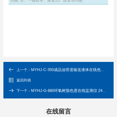
功能
示、一键校零、恢复出厂设置等功能
MYHJ-C-350成品油管道输送液体在线色度检测仪
上一个：
返回列表
MYHJ-G-880环氧树脂色度在线监测仪 24小时折光法检测
下一个：
在线留言