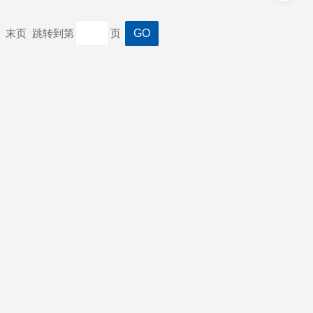
一页 末页 跳转到第
页