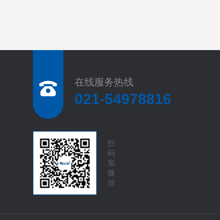
在线服务热线
021-54978816
扫
码
加
微
信