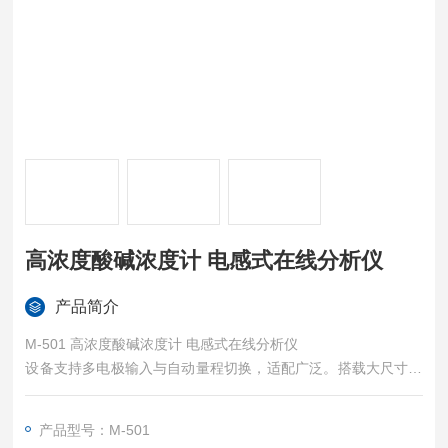
高浓度酸碱浓度计 电感式在线分析仪
产品简介
M-501 高浓度酸碱浓度计 电感式在线分析仪
设备支持多电极输入与自动量程切换，适配广泛。搭载大尺寸显
示屏与流程图引导界面，数据清晰直观。独特的防挂垢洁净设
计，有效降低清洗频次，实现免维护运行，是您稳定可靠的工业
产品型号：M-501
监测伙伴。