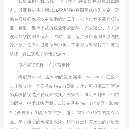
在设备耐用性方面，
具备优异的抗腐蚀能
M-5010US
力。其液接材质选用
不锈钢结合四氟或哈氏合金，确
316L
保在强酸强碱环境中长期稳定工作。检测过程不受介质浊
度、色度、电导率及流速变化的影响，大大减少了因工况
波动导致的测量偏差。同时，基于超声波声速测量原理的
设计使得仪表在日常使用中免去了定期调整和校正的繁琐
步骤，真正实现了低维护运行。
灵活的适配性与广泛适用性
考虑到不同工业现场的复杂需求，
在设计
M-5010US
上非常灵活。其安装结构支持定制，用户可根据工艺管道
的具体情况选择管段式或插入式安装，满足各种管径和空
间限制。技术规格方面，该设备具备
（传感器）和
IP68
IP6
（变送器）的高等级防护，适应
至
的宽温环
5
-30℃
+60℃
境。除了核心的氯碱参数外，该仪器还拥有庞大的介质数