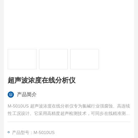
超声波浓度在线分析仪
产品简介
M-5010US 超声波浓度在线分析仪专为氯碱行业强腐蚀、高连续
性工况设计。它采用高精度超声检测技术，可同步在线精准测量
溶液中NaOH与NaClO双组分浓度。该设备支持直接对接DCS/PL
C系统，为工艺调节与能耗优化提供实时数据，是提升氯碱生产
产品型号：M-5010US
效率与质量管控的理想在线检测方案。