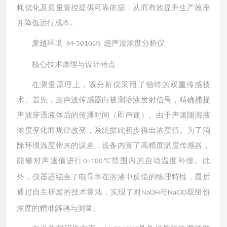
耗优化及质量管控提供可靠依据，从而有效提升生产效率
并降低运行成本。
麦越环境
超声波浓度分析仪
M-5010US
核心技术原理与设计特点
在测量原理上，该分析仪采用了独特的双重传感技
术。首先，超声波传感器向被测溶液发射信号，精确捕捉
声波穿透液体后的传播时间（即声速）。由于声速随溶液
浓度变化而规律改变，系统据此初步得出浓度值。为了消
除环境温度带来的误差，设备内置了高精度温度传感器，
能够对声速值进行
范围内的自动温度补偿。此
0~100℃
外，仪器还结合了电导率在溶液中反馈的物理特性，最后
通过自主研发的技术算法，实现了对
与
双组份
NaOH
NaClO
浓度的精准解耦与测量。