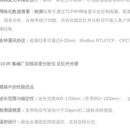
网络化数据查看：检测
结果可通过TCP/IP网络显示在控制电脑。
、报表分析、合格率统计功能。所有在线近红外分析仪可接入客户
测结果。
多种通讯协议：
检测结果可通过4-20mA、Modbus RTU/TCP、
10-IR
氯碱厂在线浓度分析仪 近红外光谱
规格中的性能优点
波长范围与稳定性：
波长范围900~1700nm（常用950~1650nm
检测器精度：
采用电信号波动小于10ppm的二级标准检测器。
温控设计：
镀金金属固定四组温控，支持连续分光。