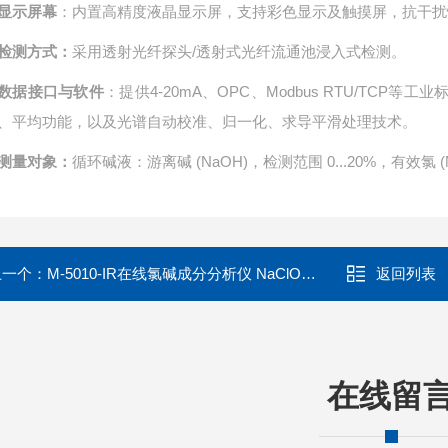
显示屏幕
：内置高精度液晶显示屏，支持彩色显示及触摸屏，抗干扰
检测方式：
采用透射光纤探头/透射式光纤流通池浸入式检测。
数据接口与软件
：提供4-20mA、OPC、Modbus RTU/TC
、平均功能，以及光谱自动校准、归一化、求导平滑处理技术。
测量对象：
循环碱液：游离碱 (NaOH)，检测范围 0...20%，有效氯 (N
上一个：
M-5010-IR在线氯碱成分分析仪 NaClONaOH监测
返回列表
在线留