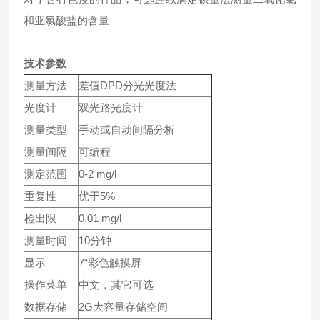
和亚氯酸盐的含量
技术参数
测量方法
差值DPD分光光度法
光度计
双光路光度计
测量类型
手动或自动间隔分析
测量间隔
可编程
测定范围
0-2 mg/l
重复性
优于5%
检出限
0.01 mg/l
测量时间
10分钟
显示
7“彩色触摸屏
操作菜单
中文，其它可选
数据存储
2G大容量存储空间