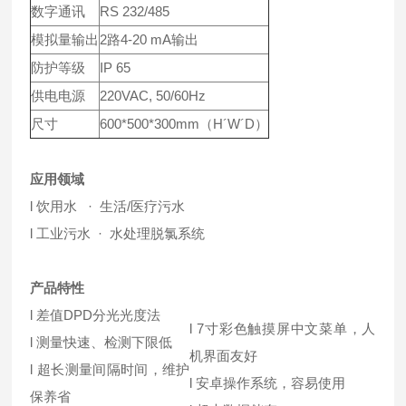
数字通讯
RS 232/485
模拟量输出
2路4-20 mA输出
防护等级
IP 65
供电电源
220VAC, 50/60Hz
尺寸
600*500*300mm（H´W´D）
应用领域
l 饮用水 · 生活/医疗污水
l 工业污水 · 水处理脱氯系统
产品特性
l 差值DPD分光光度法
l 7寸彩色触摸屏中文菜单，人
l 测量快速、检测下限低
机界面友好
l 超长测量间隔时间，维护
l 安卓操作系统，容易使用
保养省