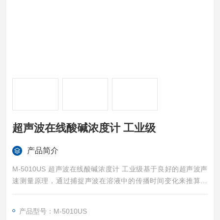
超声波在线酸碱浓度计 工业级
产品简介
M-5010US 超声波在线酸碱浓度计 工业级基于良好的超声波声
速测量原理，通过捕捉声波在溶液中的传播时间变化来推算浓
度。仪器内置高精度温度传感器，能自动进行0~100℃的温度补
偿，消除环境干扰。此外，它还结合电导率反馈值，利用算法实
产品型号：M-5010US
现双组份浓度的精确解析，确保长期测量的稳定性。