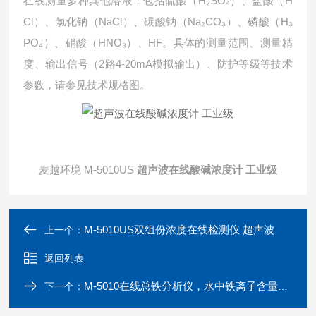
在线测量多种其他溶液，包括硫酸（H₂SO₄）、盐酸（H
Cl）、氯化钠（NaCl）、碳酸钠（Na₂CO₃）、磷酸（H₃
PO₄）、硝酸（HNO₃）、HF。具体的测量范围、测量精
度、输出信号（2路4-20mA模拟输出）、防护等级等技术
参数，请参见技术规格图。
麦越环境 M-5010US
超声波在线酸碱浓度计 工业级
M-5010US双组份浓度在线检测仪 超声波
上一个：
返回列表
M-5010在线总铁分析仪，水中铁离子含量监测仪
下一个：