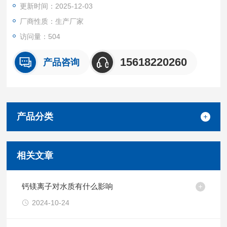
更新时间：2025-12-03
测。可广 泛应用于石油石化、罐区、工艺管道 LEL 爆炸限监测
等。
厂商性质：生产厂家
访问量：504
15618220260
产品咨询
产品分类
相关文章
钙镁离子对水质有什么影响
2024-10-24