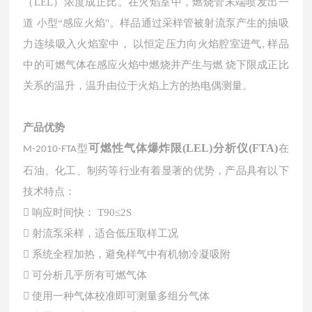
（LEL）浓度成正比。在火焰室中，燃烧管末端喷发出一
道
小型“感应火焰"。样品通过采样管被射流泵产生的抽吸
力连续吸入火焰室中，
以恒定压力向火焰腔室进气, 样品
中的可燃气体在感应火焰中燃烧并产生与燃
烧下限成正比
关系的温升，温升由位于火焰上方的热电偶测量。
产品优势
可燃性气体爆炸限(LEL)分析仪(FTA)
型
在
M-2010-FTA
石油、化工、制药等行业有着显著的优势，产品具有以下
技术特点：

响应时间快： T90≤2S

射流泵采样，适合低压取样工况

系统全程加热，避免样气中有机物冷凝吸附

可分析几乎所有可燃气体

使用一种气体校准即可测量多组分气体