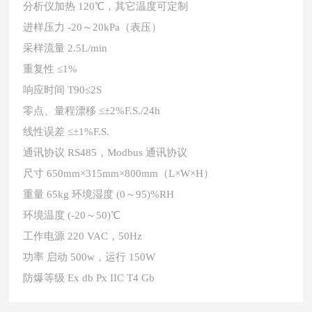
分析仪加热 120℃，其它温度可定制
进样压力 -20
～
20kPa（表压）
采样流量 2.5L/min
重复性 ≤1%
响应时间 T90≤2S
零点、量程漂移 ≤±2%F.S./24h
线性误差 ≤±1%F.S.
通讯协议 RS485，Modbus 通讯协议
尺寸 650mm×315mm×800mm（L×W×H）
重量 65kg 环境湿度 (0
～
95)%RH
环境温度 (-20
～
50)℃
工作电源 220 VAC，50Hz
功率 启动 500w，运行 150W
防爆等级 Ex db Px IIC T4 Gb