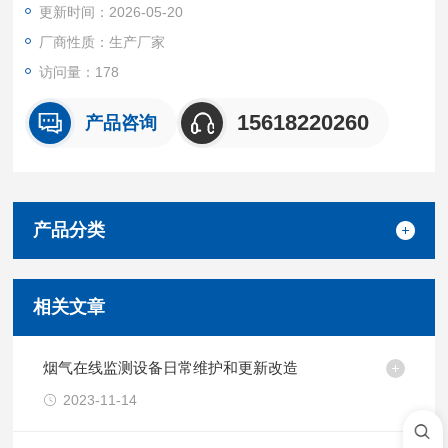
更新时间：2026-05-20
安全可靠：针对危险环境提供本安防爆设计，传感器材质可选不
锈钢或聚四氟乙烯，耐腐耐用。
厂商性质：生产厂家
访问量：178
灵活部署：支持桌面固定、管道壁挂及便携式移动测量，内置电
池满足现场巡检需求。
15618220260
产品咨询
产品分类
相关文章
烟气在线监测设备日常维护和更新改造
2023-11-14