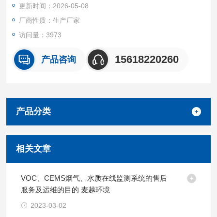
更新时间：2026-05-08
盐水中的铵（NH₄⁺）与氯气反应生成 NCl₃，其富集易引发爆
炸。必须严格控制铵含量，确保生产安全。
厂商性质：生产厂家
访问量：3973
强制控制标准（依据 GB 11984-2024）：
15618220260
产品咨询
入槽精制盐水
无机铵 ≤ 1 mg/L
总铵 ≤ 2 mg/L
产品分类
液氯系统
NCl₃ 排放物 ≤ 0.5 wt%（以降低富集爆炸风险）
相关文章
VOC、CEMS烟气、水质在线监测系统的售后
服务及运维的目的 麦越环境
2023-03-02