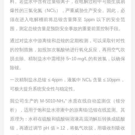
料。若盐水中含有过量铵离子，在电解过程中可能生成易
爆性的三氯化氮（NCl₃），严重威胁生产安全。因此，必
须在进入电解槽前将总铵含量降至 1ppm 以下的安全范
围，测定总铵含量是预防安全事故的重要前置控制手段。
通过对盐水中游离铵和总铵的定期检测，可以采取针对性
的控制措施，如投加次氯酸钠进行氧化反应，再用空气吹
脱去除。精制盐水中需维持 5~10 mg/L 的有效氯，以确保
除铵。
一次精制盐水总铵 ≤ 4ppm，液氯中 NCl₃ 含量 ≤ 10ppm，
可极大提升系统安全性与稳定性。
我公司生产的 M-5010-NH₄⁺ 水质在线自动监测仪（铵分
析），适用于饱和盐水溶液中的游离铵/总铵在线监测。其
原理为：水样在硫酸和硫酸铜溶液高温消解后转换成硫酸
铵，再通过调节 pH 值 > 12，将氨气吹脱，用吸收剂吸收