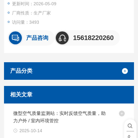
更新时间：2026-05-09
P/SIP清洗，耐温达120℃，适用于盐水、酸碱、溶剂等高温工艺
段的在线浓度监测。
厂商性质：生产厂家
访问量：3493
15618220260
产品咨询
产品分类
相关文章
微型空气质量监测站：实时反馈空气质量，助
力户外 / 室内环境管控
2025-10-14