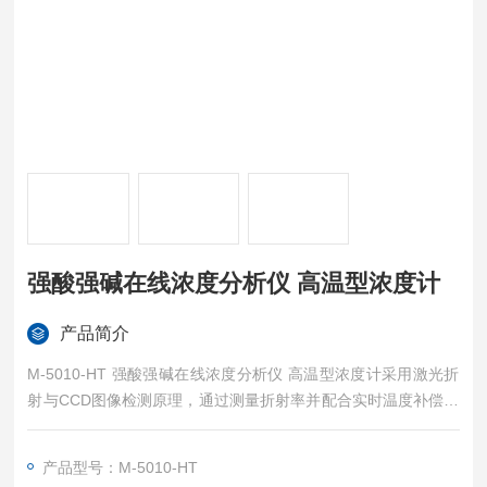
强酸强碱在线浓度分析仪 高温型浓度计
产品简介
M-5010-HT 强酸强碱在线浓度分析仪 高温型浓度计采用激光折
射与CCD图像检测原理，通过测量折射率并配合实时温度补偿，
精准输出浓度、Brix、密度等参数。设备不受介质颜色、浊度、
气泡及流速变化影响，安装方式灵活，探头出厂统一校准且可互
产品型号：M-5010-HT
换。具备自诊断、上下限报警及现场浓度曲线修正功能，支持CI