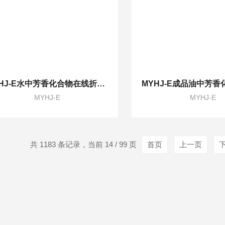
MYHJ-E水中芳香化合物在线折光浓度分析仪 无试剂
MYHJ-E
MYHJ-E
共 1183 条记录，当前 14 / 99 页
首页
上一页