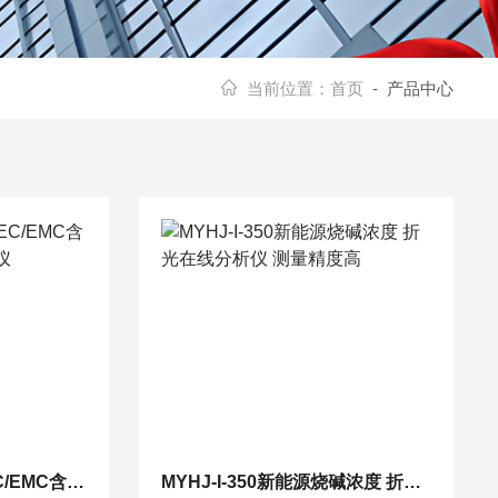
当前位置：
首页
- 产品中心
MYHJ-C-350DMC/DEC/EMC含水量折光浓度在线分析仪
MYHJ-I-350新能源烧碱浓度 折光在线分析仪 测量精度高