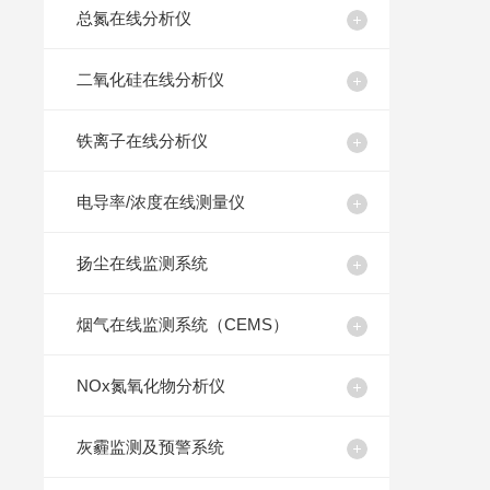
总氮在线分析仪
二氧化硅在线分析仪
铁离子在线分析仪
电导率/浓度在线测量仪
扬尘在线监测系统
烟气在线监测系统（CEMS）
NOx氮氧化物分析仪
灰霾监测及预警系统