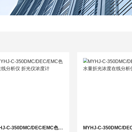
MYHJ-C-350DMC/DEC/EMC色度在线分析仪 折光仪浓度计