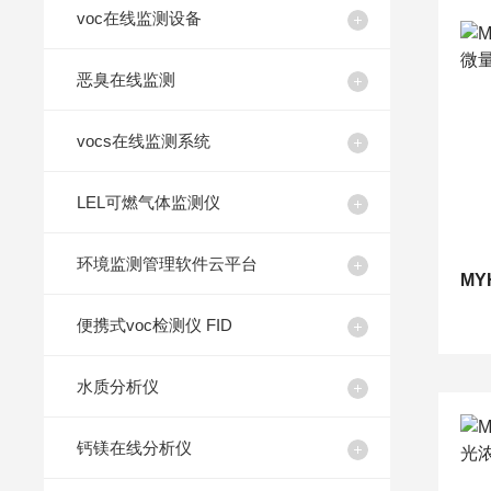
voc在线监测设备
恶臭在线监测
vocs在线监测系统
LEL可燃气体监测仪
环境监测管理软件云平台
便携式voc检测仪 FID
水质分析仪
钙镁在线分析仪